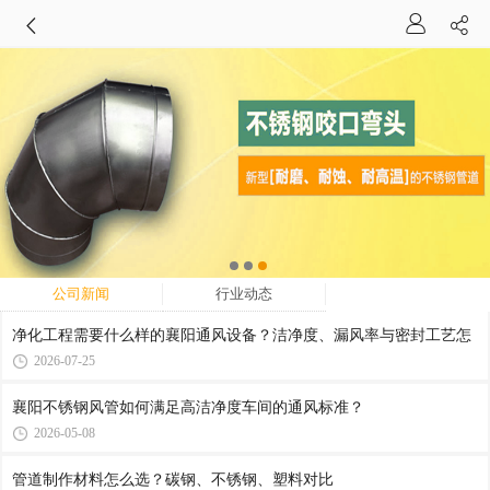
公司新闻
行业动态
净化工程需要什么样的襄阳通风设备？洁净度、漏风率与密封工艺怎
2026-07-25
襄阳不锈钢风管如何满足高洁净度车间的通风标准？
2026-05-08
管道制作材料怎么选？碳钢、不锈钢、塑料对比