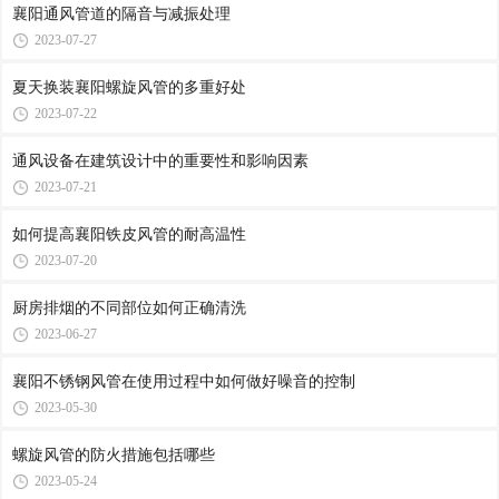
襄阳通风管道的隔音与减振处理
2023-07-27
夏天换装襄阳螺旋风管的多重好处
2023-07-22
通风设备在建筑设计中的重要性和影响因素
2023-07-21
如何提高襄阳铁皮风管的耐高温性
2023-07-20
厨房排烟的不同部位如何正确清洗
2023-06-27
襄阳不锈钢风管在使用过程中如何做好噪音的控制
2023-05-30
螺旋风管的防火措施包括哪些
2023-05-24