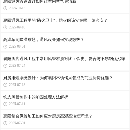
襄阳通风管道设计如何让室内空气更清新
2025-10-13
襄阳通风工程里的“防火卫士”：防火阀该安在哪、怎么安？
2025-09-10
高温车间降温难题，通风设备如何实现散热？
2025-08-01
襄阳酒店通风工程中常用风管材质对比：铁皮、复合与不锈钢优劣详
2025-07-24
厨房排烟系统设计：为何襄阳不锈钢风管成为商业厨房优选？
2025-07-18
铁皮风管制作中的加固处理方法解析
2025-07-11
襄阳复合风管加工如何应对厨房高湿高油烟环境？
2025-07-01