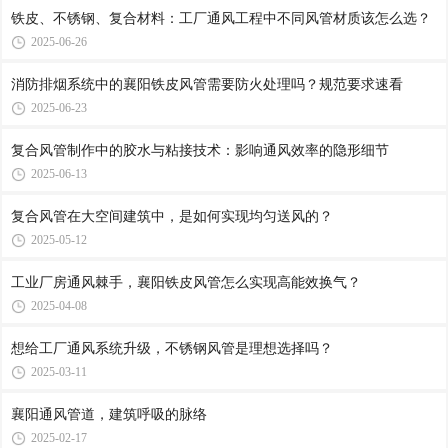
铁皮、不锈钢、复合材料：工厂通风工程中不同风管材质该怎么选？
2025-06-26
消防排烟系统中的襄阳铁皮风管需要防火处理吗？规范要求速看
2025-06-23
复合风管制作中的胶水与粘接技术：影响通风效率的隐形细节
2025-06-13
复合风管在大空间建筑中，是如何实现均匀送风的？
2025-05-12
工业厂房通风棘手，襄阳铁皮风管怎么实现高能效换气？
2025-04-08
想给工厂通风系统升级，不锈钢风管是理想选择吗？
2025-03-11
襄阳通风管道，建筑呼吸的脉络
2025-02-17