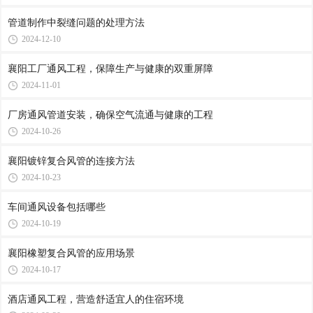
管道制作中裂缝问题的处理方法
2024-12-10
襄阳工厂通风工程，保障生产与健康的双重屏障
2024-11-01
厂房通风管道安装，确保空气流通与健康的工程
2024-10-26
襄阳镀锌复合风管的连接方法
2024-10-23
车间通风设备包括哪些
2024-10-19
襄阳橡塑复合风管的应用场景
2024-10-17
酒店通风工程，营造舒适宜人的住宿环境