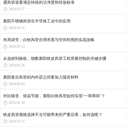
通风管道要满足特殊的洁净度和排放标准
2024-03-27
襄阳不锈钢风管在半导体工业中的应用
2024-03-21
布局讲究：白铁风管合理布置与空间利用的实战攻略
2024-03-13
从选材到验收，细数襄阳铁皮风管工程质量控制的关键步骤
2024-02-26
襄阳复合风管的内外层之间要加入隔音材料
2024-02-02
对抗噪音、保温节能，襄阳白铁风管如何实现“一举两得”？
2024-01-30
铁皮风管规格选择不当可能带来的严重后果，如何选呢？
2024-01-27