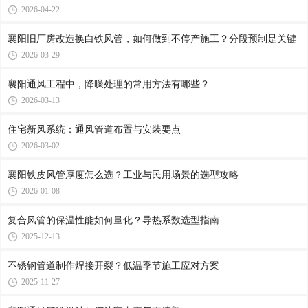
2026-04-22
襄阳旧厂房改造换白铁风管，如何做到不停产施工？分段预制是关键
2026-03-29
襄阳通风工程中，降噪处理的常用方法有哪些？
2026-03-13
住宅新风系统：通风管道布置与安装要点
2026-03-02
襄阳铁皮风管厚度怎么选？工业与民用场景的选型攻略
2026-01-08
复合风管的保温性能如何量化？导热系数选型指南
2025-12-13
不锈钢管道制作焊接开裂？低温季节施工应对方案
2025-11-27