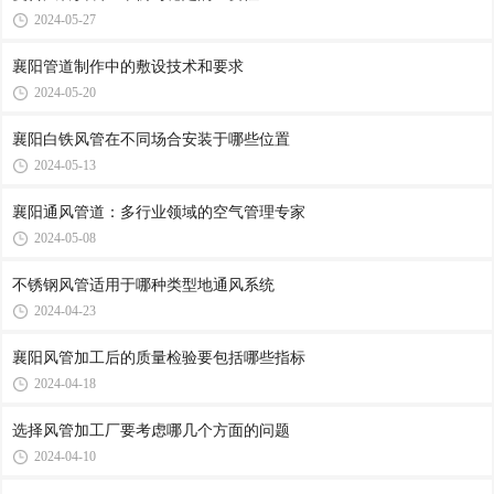
2024-05-27
襄阳管道制作中的敷设技术和要求
2024-05-20
襄阳白铁风管在不同场合安装于哪些位置
2024-05-13
襄阳通风管道：多行业领域的空气管理专家
2024-05-08
不锈钢风管适用于哪种类型地通风系统
2024-04-23
襄阳风管加工后的质量检验要包括哪些指标
2024-04-18
选择风管加工厂要考虑哪几个方面的问题
2024-04-10