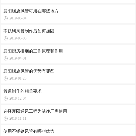
襄阳螺旋风管可用在哪些地方
2019-06-04
不锈钢风管制作后如何加固
2019-05-06
襄阳厨房排烟的工作原理和作用
2019-04-01
襄阳螺旋风管的优势有哪些
2019-01-23
管道制作的相关要求
2018-12-04
选择襄阳通风工程为洁净厂房使用
2018-11-11
使用不锈钢风管有哪些优势