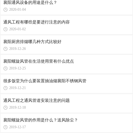
襄阳通风设备的用途是什么？
2020-01-04
通风工程有哪些是要进行注意的内容
2020-01-02
襄阳厨房排烟哪几种方式比较好
2019-12-26
襄阳螺旋风管在生活使用里有什么优点
2019-12-25
很多饭堂为什么要装置抽油烟襄阳不锈钢风管
2019-12-21
通风工程之通风管道安装注意的问题
2019-12-18
襄阳螺旋风管的作用是什么？送风除尘？
2019-12-17