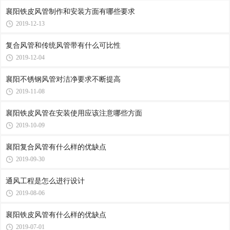
襄阳铁皮风管制作和安装方面有哪些要求
2019-12-13
复合风管和传统风管带有什么可比性
2019-12-04
襄阳不锈钢风管对洁净要求不断提高
2019-11-08
襄阳铁皮风管在安装使用应该注意哪些方面
2019-10-09
襄阳复合风管有什么样的优缺点
2019-09-30
通风工程是怎么进行设计
2019-08-06
襄阳铁皮风管有什么样的优缺点
2019-07-01