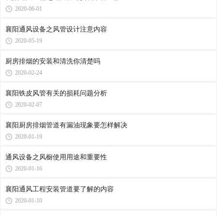
2020-06-01
襄阳通风设备之风管设计注意内容
2020-05-19
厨房排烟的安装和清洗你清楚吗
2020-02-24
襄阳铁皮风管有关的损耗问题分析
2020-02-07
襄阳厨房排烟管道有漏油现象要怎样解决
2020-01-19
通风设备之风橱使用用途和重要性
2020-01-16
襄阳通风工程安装管道要了解的内容
2020-01-10