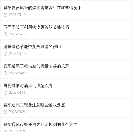
襄阳复合风管的焊接需求发生在哪些情况下
2023-05-19
不同季节下利用铁皮风管的节能技巧
2023-05-15
建筑绿色节能中复合风管的作用
2023-05-10
襄阳通风工程与空气质量改善的关系
2023-05-09
厨房排烟时油烟倒灌怎么办
2023-04-11
襄阳通风工程要注意哪些验收要点
2023-03-21
襄阳通风设备使用之前要检测的几个方面
2023-02-21