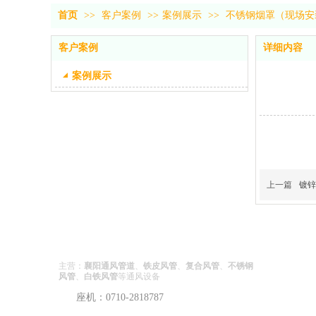
首页
>>
客户案例
>>
案例展示
>>
不锈钢烟罩（现场安
客户案例
详细内容
案例展示
上一篇
镀锌
襄阳市科瑞达机电设备有限公司
主营：
襄阳通风管道
、
铁皮风管
、
复合风管
、
不锈钢
风管
、
白铁风管
等通风设备
座机：0710-2818787