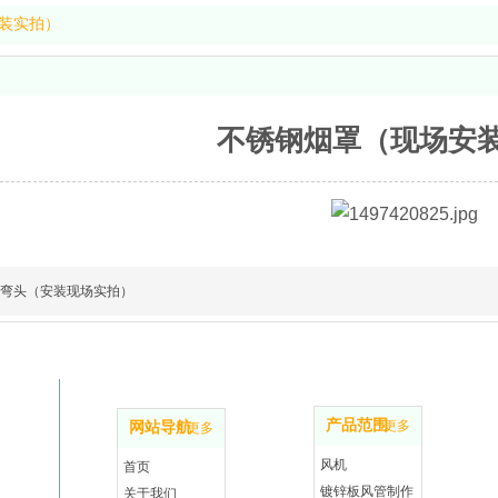
装实拍）
不锈钢烟罩（现场安
弯头（安装现场实拍）
网站导航
产品范围
产品范围
更多
网站导航
更多
风机
首页
镀锌板风管制作
关于我们