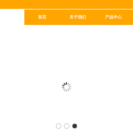
首页
关于我们
产品中心